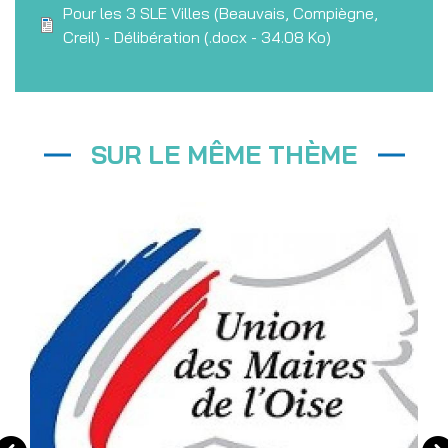
Fichier
Pour les 3 SLE Villes (Beauvais, Compiègne,
Creil) - Délibération
(.docx - 34.08 Ko)
SUR LE MÊME THÈME