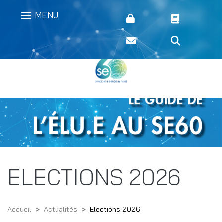
Aller
Menu secondaire header
MENU
au
contenu
principal
ELECTIONS 2026
Accueil
Actualités
Elections 2026