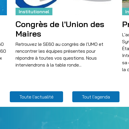
Institutionnel
I
Congrès de l'Union des
P
Maires
L'a
Syn
60
Retrouvez le SE60 au congrès de l'UMO et
Éta
E60
rencontrer les équipes présentes pour
Int
ux
répondre à toutes vos questions. Nous
sa 
interviendrons à la table ronde...
la 
Toute l'actualité
Tout l'agenda