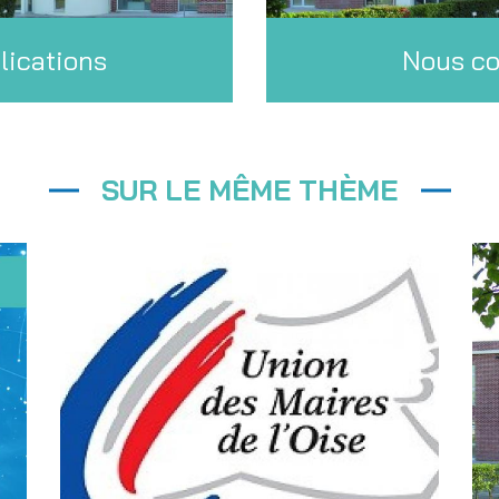
lications
Nous co
SUR LE MÊME THÈME