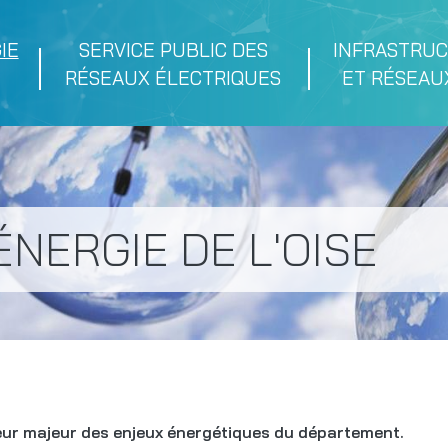
Aller
au
IE
SERVICE PUBLIC DES
INFRASTRU
contenu
RÉSEAUX ÉLECTRIQUES
ET RÉSEAUX
principal
ÉNERGIE DE L'OISE
teur majeur des enjeux énergétiques du département.