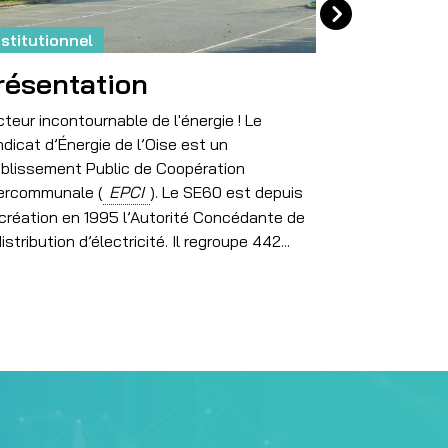
nstitutionnel
Institutionn
résentation
Nos ins
cteur incontournable de l'énergie ! Le
Le SE60 est u
dicat d’Énergie de l’Oise est un
administré pa
blissement Public de Coopération
ercommunale (
). Le SE60 est depuis
création en 1995 l’Autorité Concédante de
distribution d’électricité. Il regroupe 442...