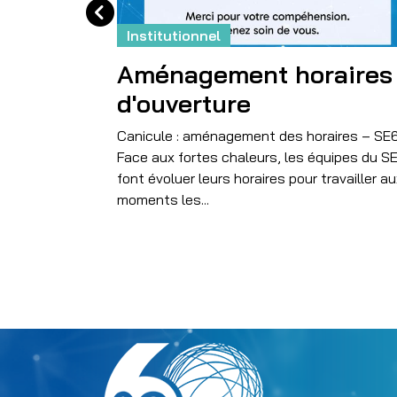
Institutionnel
Aménagement horaires
d'ouverture
r notre
onte traduit
Canicule : aménagement des horaires – SE
relations avec
Face aux fortes chaleurs, les équipes du S
 proposant un
font évoluer leurs horaires pour travailler a
he à
moments les...
Menu Related content