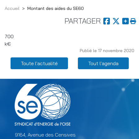
Accueil
Montant des aides du SE60
PARTAGER
700
Unité
k€
Publié le 17 novembre 2020
de
mesure
Menu Related content
Toute l'actualité
Tout l'agenda
9164, Avenue des Censives