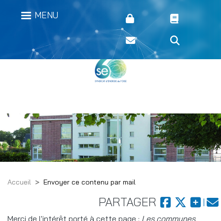
Aller
Menu secondaire header
MENU
au
contenu
principal
Accueil
Envoyer ce contenu par mail
PARTAGER
Merci de l'intérêt porté à cette page :
Les communes